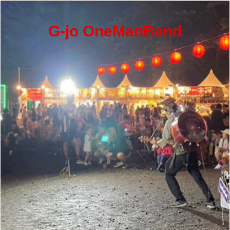
コ
ン
テ
G-jo OneManBand
ン
ツ
へ
ス
キ
ッ
プ