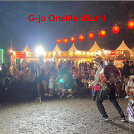
コ
ン
テ
G-jo OneManBand
ン
ツ
へ
ス
キ
ッ
プ